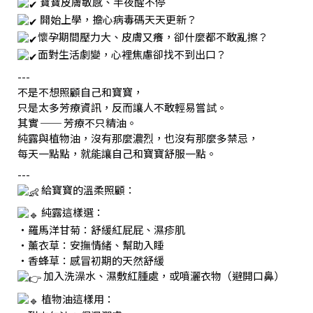
寶寶皮膚敏感、半夜醒不停
開始上學，擔心病毒碼天天更新？
懷孕期間壓力大、皮膚又癢，卻什麼都不敢亂擦？
面對生活劇變，心裡焦慮卻找不到出口？
---
不是不想照顧自己和寶寶，
只是太多芳療資訊，反而讓人不敢輕易嘗試。
其實 ── 芳療不只精油。
純露與植物油，沒有那麼濃烈，也沒有那麼多禁忌，
每天一點點，就能讓自己和寶寶舒服一點。
---
給寶寶的溫柔照顧：
純露這樣選：
・羅馬洋甘菊：舒緩紅屁屁、濕疹肌
・薰衣草：安撫情緒、幫助入睡
・香蜂草：感冒初期的天然舒緩
加入洗澡水、濕敷紅腫處，或噴灑衣物（避開口鼻）
植物油這樣用：