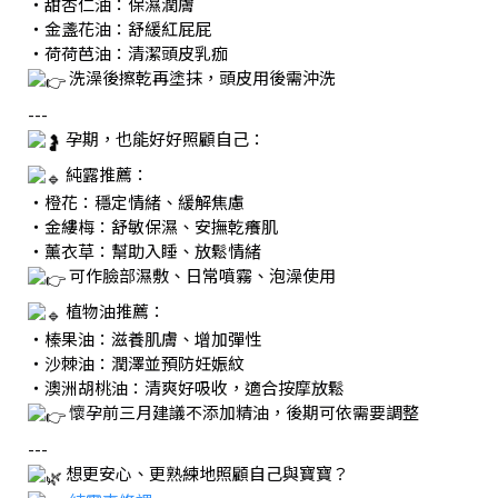
・甜杏仁油：保濕潤膚
・金盞花油：舒緩紅屁屁
・荷荷芭油：清潔頭皮乳痂
洗澡後擦乾再塗抹，頭皮用後需沖洗
---
孕期，也能好好照顧自己：
純露推薦：
・橙花：穩定情緒、緩解焦慮
・金縷梅：舒敏保濕、安撫乾癢肌
・薰衣草：幫助入睡、放鬆情緒
可作臉部濕敷、日常噴霧、泡澡使用
植物油推薦：
・榛果油：滋養肌膚、增加彈性
・沙棘油：潤澤並預防妊娠紋
・澳洲胡桃油：清爽好吸收，適合按摩放鬆
懷孕前三月建議不添加精油，後期可依需要調整
---
想更安心、更熟練地照顧自己與寶寶？