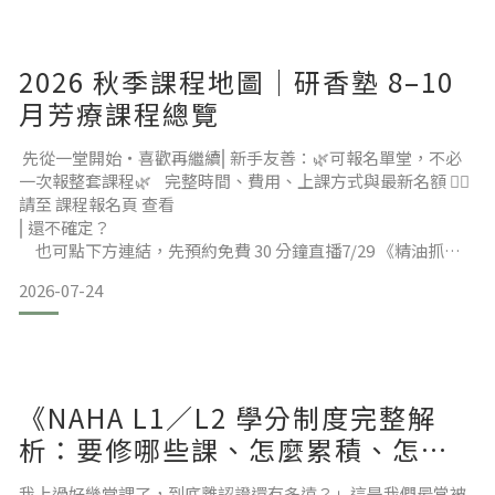
到「日常
2026 秋季課程地圖｜研香塾 8–10
月芳療課程總覽
先從一堂開始・喜歡再繼續⎢新手友善：🌿可報名單堂，不必
一次報整套課程🌿 完整時間、費用、上課方式與最新名額 👉🏻
請至 課程報名頁 查看
⎢還不確定？
也可點下方連結，先預約免費 30 分鐘直播7/29 《精油抓
周》30分鐘｜免費解析 👉🏻 【點我報名】8/13 30分鐘 芳療新
2026-07-24
手指南｜免費講座 👉🏻 【點我報名】
《NAHA L1／L2 學分制度完整解
析：要修哪些課、怎麼累積、怎麼
查進度》
我上過好幾堂課了，到底離認證還有多遠？」這是我們最常被