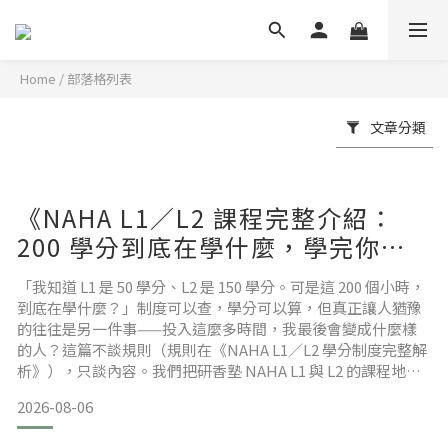
Home
/
部落格列表
文章分類
《NAHA L1／L2 課程完整介紹：
200 學分到底在學什麼，學完你能
做什麼？》
「我知道 L1 是 50 學分、L2 是 150 學分。可是這 200 個小時，
到底在學什麼？」制度可以查，學分可以算，但真正讓人猶豫
的往往是另一件事——投入這麼多時間，我最後會變成什麼樣
的人？這篇不談規則（規則在《NAHA L1／L2 學分制度完整解
析》），只談內容。我們把研香塾 NAHA L1 與 L2 的課程地圖
攤開來：每個階段培養哪些能力、由哪些課組成、每堂課在整
2026-08-06
條路上站在什麼位置。看完，你會知道自己現在站在哪一格，
以及下一格在哪裡。30 秒重點L1（50 學分）＝從「不敢亂用」