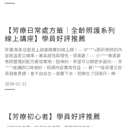
少？》「在台灣怎麼考」或「費用要多少」延伸閱讀：
《NAHA L1／L2 學分制度完整解析
【芳療日常處方籤｜全齡照護系列
線上講座】學員好評推薦
收獲滿滿 這是我上過最精實的線上課！--- B****a凱莉老師的內
容既溫柔又精準，兼具感性與理性，很喜歡！--- 小****美喜歡
老師整理的配方都很實用，超棒的，希望可以開更多面向 --- 李
****緹講師口條極好，授課內容實用性佳 --- 蘇****喻易懂又容
易融會貫通，會不由自主ㄧ直聽下去，就像吃了回魂丹，樂在
其中 --- 怡****儀講師總能將複雜的芳療理論化繁為簡，收穫
2026-01-22
很大 --- 叢****菁第一次參與老師的系列課程。老師的解說很
清晰有條理的同時，也能感受到很溫暖的陪伴跟關懷
【芳療初心者】學員好評推薦