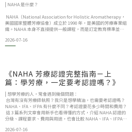
哪？》
⎢NAHA 是什麼？
NAHA（National Association for Holistic Aromatherapy，
美國國家整體芳療協會）成立於 1990 年，是美國的芳療專業組
織。NAHA 本身不直接提供一般課程，而是訂定教育標準並審
核教育機構。學員通常會在 NAHA 認可的學校完成該級別要求
2026-07-16
的課程、案例與考核，再依規定申請相應資格或會員身分。
🌿 NAHA 認證分三級
NAHA 採分級制度，可以從基礎開始，再依學習目標逐步往
《NAHA 芳療認證完整指南－上
上。⇒大部分初學者會先從 Level 1 開始
篇：學芳療，一定要考認證嗎？》
⎢想學芳療的人，常會遇到幾個問題：
台灣有沒有芳療師執照？我只是想學精油，也需要考認證嗎？
NAHA、IFA、IFPA 有什麼不同？考認證要花多少時間和費用？
這 3 篇系列文章會用新手也看得懂的方式，介紹 NAHA 認證的
分級、課程要求、費用與用途，也會比較 NAHA、IFA、IFPA
的主要差異。⇒ 如果你已經確定想走 NAHA，可以直接跳到：
2026-07-16
《NAHA 芳療認證完整指南-下篇：在台怎麼考？費用需多