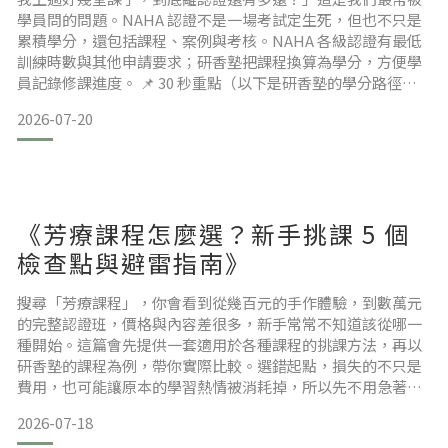
學員問的問題。NAHA 認證不是一場考試定生死，但也不只是
累積學分，還包括課程、案例與考核。NAHA 各級認證有最低
訓練時數與其他申請要求；研香塾把課程換算為學分，方便學
員記錄修課進度。 📌 30 秒重點（以下是研香塾的學分路徑，
非 NAHA 官方統一學分制）Level 1 路徑為 50 學分；依研香塾
2026-07-20
目前的開課安排與個人修課速度，約可在 3～6 個月完成，實際
時間依當期課表而定完成 Level 1 後，研香塾 L2 路徑另需 150
學分，
《芳療課程怎麼選？新手挑課 5 個
檢查點與避雷指南》
搜尋「芳療課程」，你會看到從幾百元的手作體驗，到數萬元
的完整認證班，價格與內容差很多，新手常常不知道該從哪一
種開始。這篇會先提供一套適用於各種課程的挑課方法，再以
研香塾的課程為例，帶你實際比較。選錯起點，損失的不只是
費用，也可能讓原本的學習熱情被消耗掉，所以先不用急著報
名!依序確認：
2026-07-18
學習目的 → 課程內容 → 課程師資與學習方式 → 再做決定會更