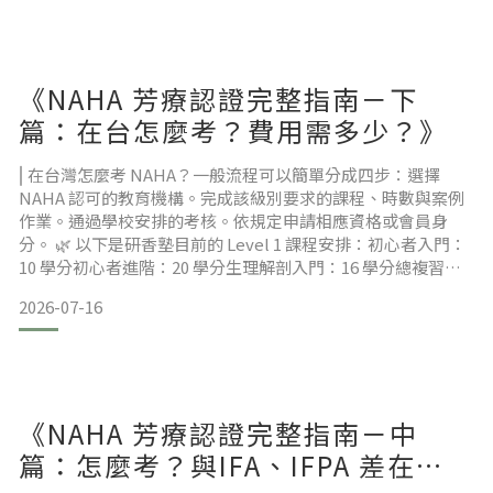
安心。💡 這篇會帶你：先分清楚自己想「體驗」還是「學會」
看懂四種常見課程的參考價格與差異認識系統入門課可以建立
哪些基礎能力用 5 個檢查點判斷課程是否
《NAHA 芳療認證完整指南－下
篇：在台怎麼考？費用需多少？》
⎢在台灣怎麼考 NAHA？一般流程可以簡單分成四步：選擇
NAHA 認可的教育機構。完成該級別要求的課程、時數與案例
作業。通過學校安排的考核。依規定申請相應資格或會員身
分。 🌿 以下是研香塾目前的 Level 1 課程安排：初心者入門：
10 學分初心者進階：20 學分生理解剖入門：16 學分總複習與
考核：4 學分 合計 50 學分。NAHA Level 1 的最低訓練要求為
2026-07-16
50 小時；研香塾以「學分」記錄修課進度，實際課程時數與學
分換算請以當期課程說明為準。如果已在其他單位取得 NAHA
Le
《NAHA 芳療認證完整指南－中
篇：怎麼考？與IFA、IFPA 差在