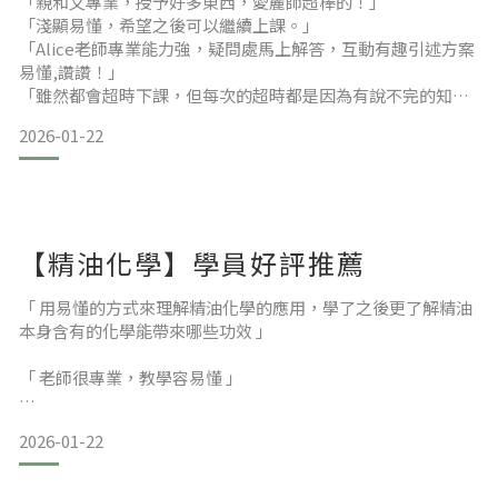
「親和又專業，授予好多東西，愛麗師超棒的！」
「淺顯易懂，希望之後可以繼續上課。」
「Alice老師專業能力強，疑問處馬上解答，互動有趣引述方案
易懂,讚讚！」
「雖然都會超時下課，但每次的超時都是因為有說不完的知識
要分享，謝謝Alice老師無私的教學，希望下次還能有機會再上
2026-01-22
老師的課。」
【精油化學】學員好評推薦
「 用易懂的方式來理解精油化學的應用，學了之後更了解精油
本身含有的化學能帶來哪些功效 」
「 老師很專業，教學容易懂 」
「 終於知道精油跟化學的相關性了，很實用的，謝謝Kelly 」
2026-01-22
「 課程太棒囉！ 」