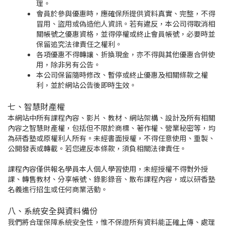
理。
會員於參與優惠時，應確保所提供資料真實、完整，不得
冒用、盜用或偽造他人資訊。若有違反，本公司得取消相
關帳號之優惠資格，並得停權或終止會員帳號，必要時並
保留追究法律責任之權利。
各項優惠不得轉讓、折換現金，亦不得與其他優惠合併使
用，除非另有公告。
本公司保留隨時修改、暫停或終止優惠及相關條款之權
利，並於網站公告後即時生效。
七、智慧財產權
本網站中所有課程內容、影片、教材、網站架構、設計及所有相關
內容之智慧財產權，包括但不限於商標、著作權、營業秘密等，均
為研香塾或原權利人所有。未經書面授權，不得任意使用、重製、
公開發表或轉載。若您違反本條款，須負相關法律責任。
課程內容僅供報名學員本人個人學習使用，未經授權不得對外授
課、轉售教材、分享帳號、錄影錄音、散布課程內容，或以研香塾
名義進行招生或任何商業活動。
八、系統安全與資料備份
我們將合理保障系統安全性，惟不保證所有資料能正確上傳、處理