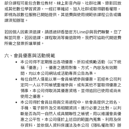
部分課程可能包含數位教材、線上影音內容、社群社團、錄影回放
或其他數位學習資源，一經訂單確認、加入社群或取得觀看權限，
即視為該數位服務已開始提供，其退費與使用規範依課程公告或購
課須知辦理。
若因個人因素須退課，請透過研香塾官方
Line@
與我們聯繫。您了
解並同意，若因退課、課程取消等需退款時，我們可協助代開退費
所需之發票折讓單據。
六、會員優惠與活動規範
本公司得不定期推出各項優惠、折扣或獎勵活動（以下統
稱「優惠」）。優惠之適用對象、方式、內容及有效期
間，均以本公司網站或活動專頁公告為準。
每位自然人僅能以單一會員帳號參與優惠。若經本公司判
定同一人以不同帳號重複參與，或有其他不當取得優惠之
情事，本公司得取消其優惠資格，並得追回已使用或尚未
使用之優惠。
本公司得於會員註冊與交易過程中，依會員提供之姓名、
手機、電子郵件及交易相關資訊，進行必要之比對，以判
斷是否為同一自然人或具關聯性之帳號，用以維護會員優
惠之公平性。本公司僅於上述目的範圍內蒐集、利用及保
存資料，並依個人資料保護法及本公司《隱私權政策》辦