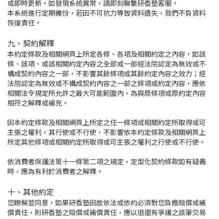
或即時更新。如發現系統異常，請即刻聯繫研香塾客服。
本系統進行定期備份，若因不可抗力導致資料遺失，我們不負資料
恢復責任。
九、契約解釋
本約定條款及相關網頁上所定各條、各項及相關約定之內容，如該
條、該項、或該相關約定內容之全部或一部經法院認定為無效或不
構成契約內容之一部，不影響其餘條項或其餘約定內容之效力；經
法院認定為無效或不構成契約內容之一部之條項或約定內容，應依
相關法令規定所允許之最大可能範圍內，為與原條項或原約定內容
相符之解釋或補充。
因本約定條款及相關網頁上所定之任一條項或相關約定所取得或可
主張之權利，其行使或不行使，不影響依本約定條款及相關網頁上
所定其他條項或相關約定所取得或可主張之權利之行使或不行使。
依消費者保護法第十一條第二項之規定，定型化契約條款如有疑義
時，應為有利於消費者之解釋。
十、其他約定
您瞭解並同意，如果研香塾因故依法或依約必須對您負擔賠償或補
償責任，則研香塾之賠償或補償責任，應以退還有爭議之該筆交易