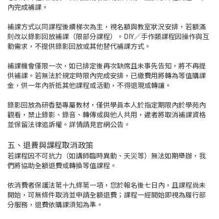
內完成補課。
補課方式以同課程後續梯次為主，視名額與教室狀況安排，若額滿
則改以錄影回放補課（限部分課程）。DIY／手作類課程因操作與互
動需求，不提供錄影回放或其他替代補課方式。
補課機會僅限一次，如已排定後再次缺席且未事先告知，將不再提
供補課。若無法於規定時限內完成安排，已繳費用將轉為等值購課
金，供一年內折抵其他課程或活動，不得退現或轉讓。
錄影回放為研香塾專屬教材，僅供學員本人於指定期限內於學苑內
觀看，禁止錄影、錄音、轉傳或與他人共用，違者將取消補課資格
並保留法律追訴權。詳情請見官網公告。
五、退費與課程取消政策
若課程因不可抗力（如講師臨時異動、天災等）無法如期舉辦，我
們將協助全額退費或轉換等值課程。
依消費者保護法第十九條第一項，您於報名後七日內，且課程尚未
開始，可無條件取消並申請全額退費；課程一經開始即視為履行部
分服務，退費依購課須知為準。