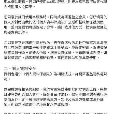
用本網站服務。若您已使用本網站服務，則視為您已取得法定代理
人或監護人之同意。
您同意於註冊使用本服務時，同時成為研香塾之會員，您所填寫的
個人資料將由我們依《個人資料保護法》及隱私權政策保護與使
用，並同意我們可透過電子郵件、簡訊或其他方式，提供課程通知
與優惠資訊等。
若您要在本網站進行課程報名，需在首次報名流程中填寫您合法持
有且有效使用的電子郵件信箱或手機號碼，並設定密碼。系統會記
錄該資料作為日後登入依據，您應妥善保管，不得轉讓或外洩。如
帳號遭冒用，請即時通知研香塾，我們將協助暫停異常使用。
二、個人資料安全
我們會遵守《個人資料保護法》及相關法規，詳見研香塾隱私權聲
明。
為完成課程報名與服務，我們會蒐集並使用您所提供的正確、完整
且即時更新的個人資料。除配合合作講師、教室空間等課程執行必
要情況外，絕不會任意提供第三方。如涉及第三方機構或海外講
師，則資料可能進行跨境傳輸以完成服務。