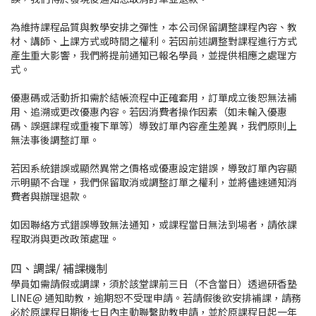
為維持課程品質與教學安排之彈性，本公司保留調整課程內容、教
材、講師、上課方式或時間之權利。若因前述調整對課程進行方式
產生重大影響，我們將提前通知已報名學員，並提供相應之處理方
式。
優惠碼或活動折扣需於結帳流程中正確套用，訂單成立後恕無法補
用、追溯或更改優惠內容。若因消費者操作因素（如未輸入優惠
碼、誤選課程或重複下單等）導致訂單內容產生差異，我們原則上
無法事後調整訂單。
若因系統錯誤或顯然異常之價格或優惠設定錯誤，導致訂單內容顯
示明顯不合理，我們保留取消或調整訂單之權利，並將儘速通知消
費者與辦理退款。
如因聯絡方式錯誤導致無法通知，或課程當日無法到場者，請依課
程取消與更改政策處理。
四、調課/ 補課機制
學員如需請假或調課，須於該堂課前三日（不含當日）透過研香塾
LINE@ 通知助教，逾期恕不受理申請。若請假後欲安排補課，請務
必於原課程日期後七日內主動聯繫助教申請，並於原課程日起一年