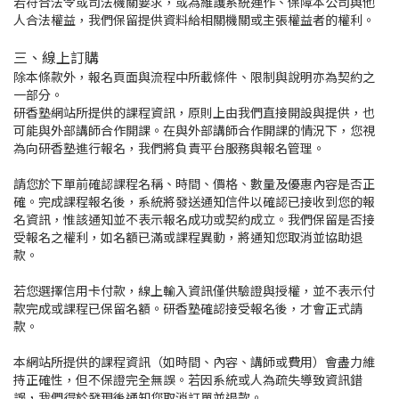
若符合法令或司法機關要求，或為維護系統運作、保障本公司與他
人合法權益，我們保留提供資料給相關機關或主張權益者的權利。
三、線上訂購
除本條款外，報名頁面與流程中所載條件、限制與說明亦為契約之
一部分。
研香塾網站所提供的課程資訊，原則上由我們直接開設與提供，也
可能與外部講師合作開課。在與外部講師合作開課的情況下，您視
為向研香塾進行報名，我們將負責平台服務與報名管理。
請您於下單前確認課程名稱、時間、價格、數量及優惠內容是否正
確。完成課程報名後，系統將發送通知信件以確認已接收到您的報
名資訊，惟該通知並不表示報名成功或契約成立。我們保留是否接
受報名之權利，如名額已滿或課程異動，將通知您取消並協助退
款。
若您選擇信用卡付款，線上輸入資訊僅供驗證與授權，並不表示付
款完成或課程已保留名額。研香塾確認接受報名後，才會正式請
款。
本網站所提供的課程資訊（如時間、內容、講師或費用）會盡力維
持正確性，但不保證完全無誤。若因系統或人為疏失導致資訊錯
誤，我們得於發現後通知您取消訂單並退款。