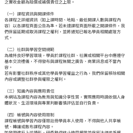
之實收金額為賠償或補償責任之上限。
（一）課程資訊與開課條件
各課程之詳細資訊（如上課時間、地點、最低開課人數與課程內
容）以各課程頁面公告為準。若未達課程頁面所載之開課條件，我
們保留延期或取消課程之權利，並將通知已報名學員相關處理方
式。
（二）社群與學習空間規範
為維持良好學習環境，學員於課程社群、社團或相關平台中應遵守
基本交流禮儀，不得發布與課程無關之廣告、商業訊息或不當內
容。
若有影響社群秩序或其他學員學習權益之行為，我們保留移除相關
內容或調整社群參與權限之權利。
（三）知識內容與應用責任
本網站及課程內容為教育與知識分享性質，實際應用時請依個人身
體狀況、生活環境與專業判斷審慎評估並自行負責。
（四）帳號與內容使用限制
課程帳號與學習內容僅限註冊學員本人使用，不得與他人共享帳
號、轉讓或散布課程內容。
如發現違反上述情形，研香塾得終止使用權限並保留法律追訴權