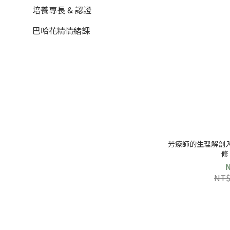
培養專長 & 認證
巴哈花精情緒課
芳療師的生理解剖入門
修
NT$