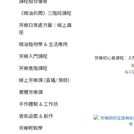
課程組合優惠
《精油抓周》三階段課程
芳療日常處方籤｜線上講
座
精油植物學 & 生活應用
芳療入門課程
芳療初心者課程：入門 【
芳療進階課程
NT$
線上芳療課 (直播/ 預錄)
實體芳療課
手作體驗 & 工作坊
香氣品鑑 & 創作
芳療輕鬆學