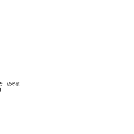
模擬考｜總考核
分】