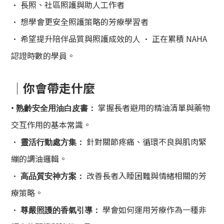
• 長照、社區照護與助人工作者
• 想學會更安全照護策略的芳療學習者
• 希望提升陪伴品質與照護成效的人 • 正在累積 NAHA
認證時數的學員。
｜
你會帶走什麼
掌握長者避用的精油清單與藥物
•
熟齡安全用油白皮書：
交互作用的基本常識。
•
針對關節疼痛、循環不良與肌肉緊
靈活行動處方集：
繃的調油邏輯。
•
改善長者入睡困難與情緒相關的芳
高品質安神方案：
療策略。
•
學會如何運用芳療作為一種非
尊嚴照護的香氣引導：