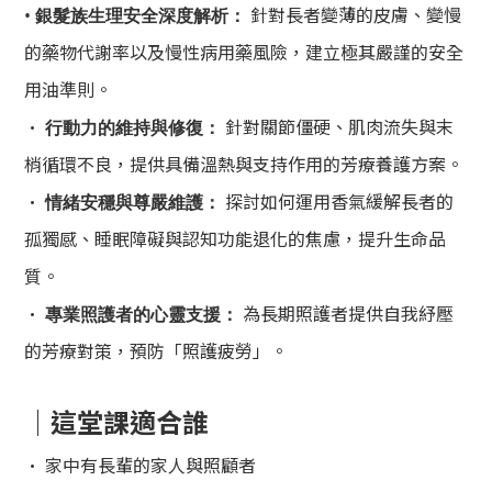
針對長者變薄的皮膚、變慢
•
銀髮族生理安全深度解析：
的藥物代謝率以及慢性病用藥風險，建立極其嚴謹的安全
用油準則。
•
針對關節僵硬、肌肉流失與末
行動力的維持與修復：
梢循環不良，提供具備溫熱與支持作用的芳療養護方案。
•
探討如何運用香氣緩解長者的
情緒安穩與尊嚴維護：
孤獨感、睡眠障礙與認知功能退化的焦慮，提升生命品
質。
•
為長期照護者提供自我紓壓
專業照護者的心靈支援：
的芳療對策，預防「照護疲勞」。
｜
這堂課適合誰
• 家中有長輩的家人與照顧者