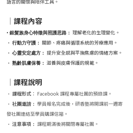
語言的關懷與陪伴工具。
｜
課程內容
理解老化的生理變化。
•
銀髮族身心特徵與照護思路：
•
關節、疼痛與循環系統的芳療應用。
行動力守護：
•
提升安全感與平撫焦慮的情緒方案。
心靈安定處方：
•
滋養與皮膚保護的規範。
熟齡肌膚保養：
｜
課程說明
•
課程形式
： Facebook 課程專屬
社團
的預錄課。
•
學員報名完成後，研香塾將開課前一週寄
社團邀請：
發社團連結至學員購課信箱。
•
注意事項
課程期滿後將關閉專屬社團。
：