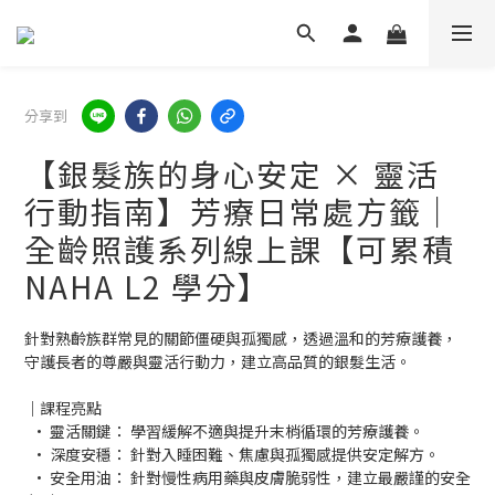
分享到
【銀髮族的身心安定 × 靈活
行動指南】芳療日常處方籤｜
全齡照護系列線上課【可累積
NAHA L2 學分】
針對熟齡族群常見的關節僵硬與孤獨感，透過溫和的芳療護養，
守護長者的尊嚴與靈活行動力，建立高品質的銀髮生活。
｜課程亮點
  • 靈活關鍵： 學習緩解不適與提升末梢循環的芳療護養。
  • 深度安穩： 針對入睡困難、焦慮與孤獨感提供安定解方。
  • 安全用油： 針對慢性病用藥與皮膚脆弱性，建立最嚴謹的安全